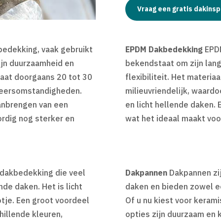
Vraag een gratis dakinsp
bedekking, vaak gebruikt
EPDM Dakbedekking
EPDM
zijn duurzaamheid en
bekendstaat om zijn lang
aat doorgaans 20 tot 30
flexibiliteit. Het materia
weersomstandigheden.
milieuvriendelijk, waard
anbrengen van een
en licht hellende daken.
rdig nog sterker en
wat het ideaal maakt voo
 dakbedekking die veel
Dakpannen
Dakpannen zij
de daken. Het is licht
daken en bieden zowel ee
otje. Een groot voordeel
Of u nu kiest voor keram
chillende kleuren,
opties zijn duurzaam en 