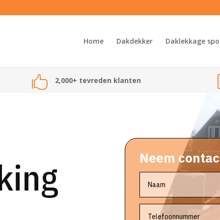
Home
Dakdekker
Daklekkage spo

2,000+ tevreden klanten
Neem contact
king