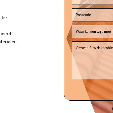
e
ntie
omeerd
terialen