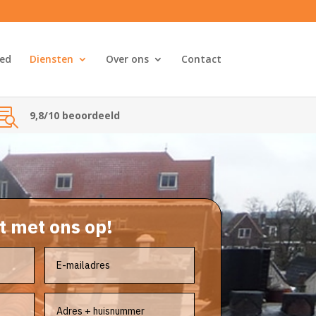
ed
Diensten
Over ons
Contact

9,8/10 beoordeeld
 met ons op!