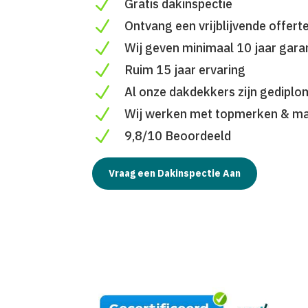
N
Gratis dakinspectie
N
Ontvang een vrijblijvende offert
N
Wij geven minimaal 10 jaar gara
N
Ruim 15 jaar ervaring
N
Al onze dakdekkers zijn gedipl
N
Wij werken met topmerken & ma
N
9,8/10 Beoordeeld
Vraag een Dakinspectie Aan