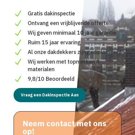
N
Gratis dakinspectie
N
Ontvang een vrijblijvende offerte
N
Wij geven minimaal 10 jaar garantie
N
Ruim 15 jaar ervaring
N
Al onze dakdekkers zijn gediplomeerd
N
Wij werken met topmerken &
materialen
N
9,8/10 Beoordeeld
Vraag een Dakinspectie Aan
Neem contact met ons
op!