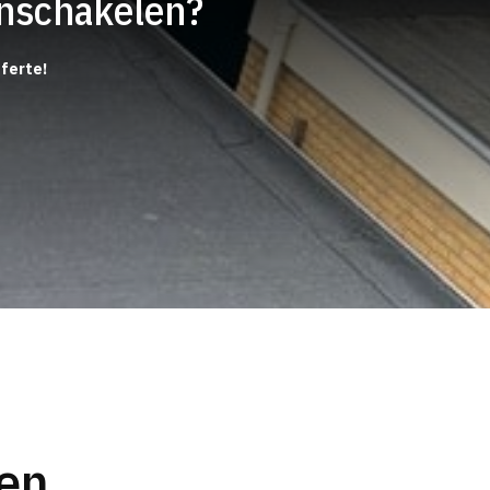
inschakelen?
fferte!
en