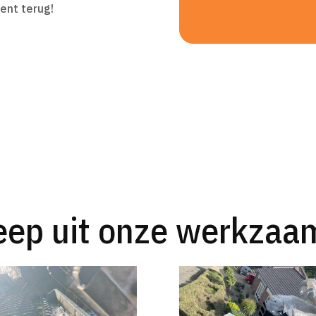
ent terug!
eep uit onze werkza