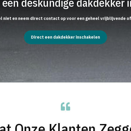
ct een deskundige dakdekker 
l niet en neem direct contact op voor een geheel vrijblijvende o
Direct een dakdekker inschakelen

at Onze Klanten Zegg