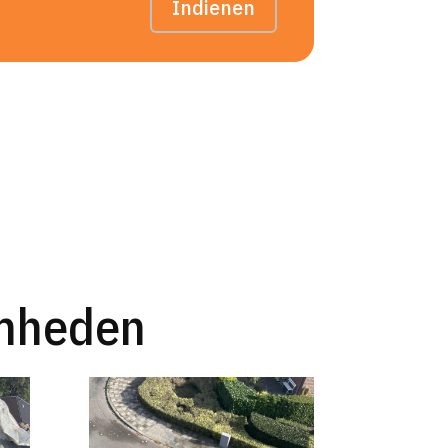
Indienen
amheden