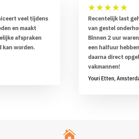
★
★
★
★
★
iceert veel tijdens
Recentelijk last ge
eden en maakt
van gestel onderho
delijke afspraken
Binnen 2 uur waren
rd kan worden.
een halfuur hebben
daarna direct opgel
vakmannen!
Youri Etten, Amster
