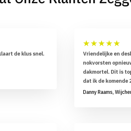
★
★
★
★
★
laart de klus snel.
Vriendelijke en de
nokvorsten opnieuw
dakmortel. Dit is t
dat ik de komende 
Danny Raams, Wijche